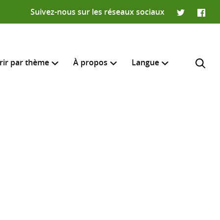
Suivez-nous sur les réseaux sociaux
Twitter
Faceb
rir par thème
À propos
Langue
English
e recherche
R