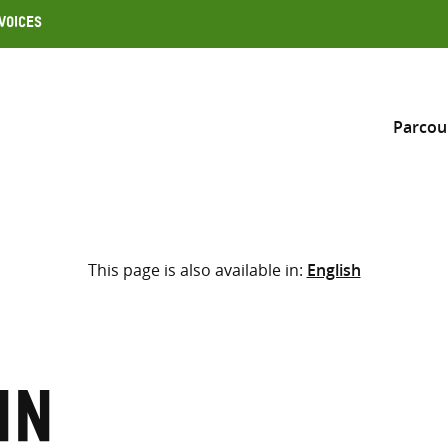
Voices
Parcou
Inclure
This page is also available in:
English
Sélectionner l’emplacement d
RECHERCHE
Saisir
les
termes
nn
de