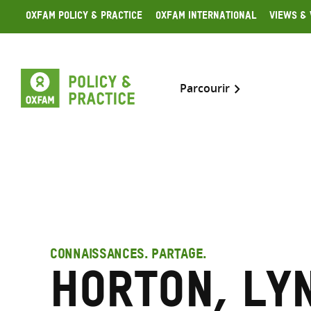
Skip
Oxfam Policy & Practice
Oxfam International
Views & 
to
content
Parcourir
CONNAISSANCES. PARTAGE.
Horton, Ly