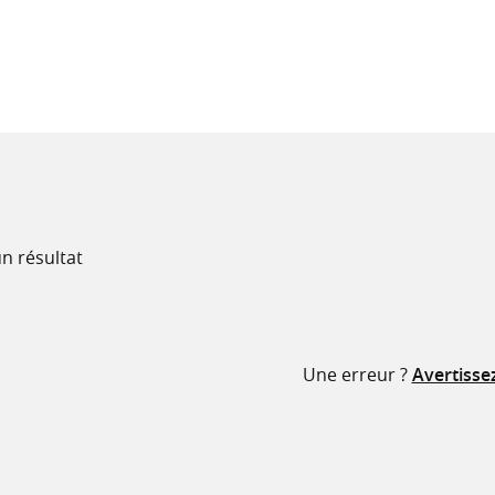
recherche
ressources
n résultat
Une erreur ?
Avertisse