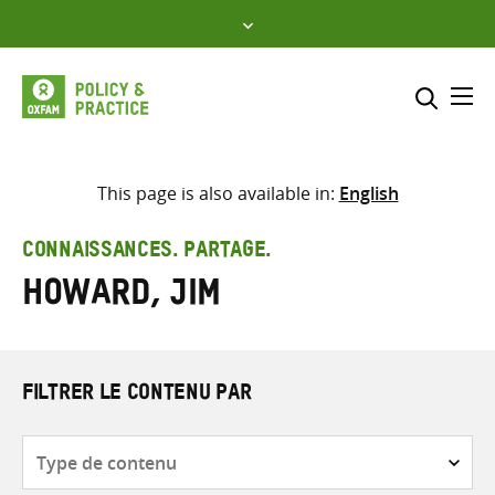
Skip
to
content
Me
Inclure
Sélectionner l’emplacement d
This page is also available in:
English
RECHERCHER
Saisir
CONNAISSANCES. PARTAGE.
les
Howard, Jim
termes
de
recherche
FILTRER LE CONTENU PAR
Type
de