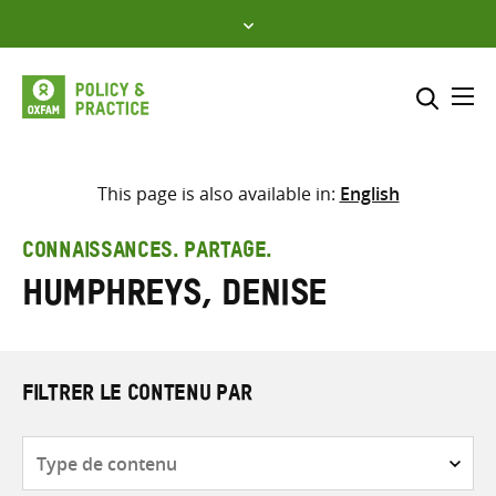
Skip
to
content
Me
Inclure
Sélectionner l’emplacement d
This page is also available in:
English
RECHERCHER
Saisir
CONNAISSANCES. PARTAGE.
les
Humphreys, Denise
termes
de
recherche
FILTRER LE CONTENU PAR
Type
de