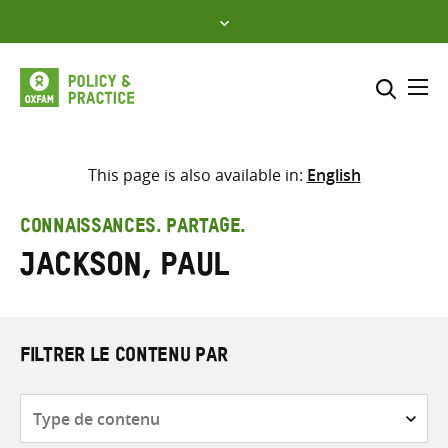
Skip
to
content
Me
Inclure
Sélectionner l’emplacement d
This page is also available in:
English
RECHERCHER
Saisir
CONNAISSANCES. PARTAGE.
les
Jackson, Paul
termes
de
recherche
FILTRER LE CONTENU PAR
Type
de