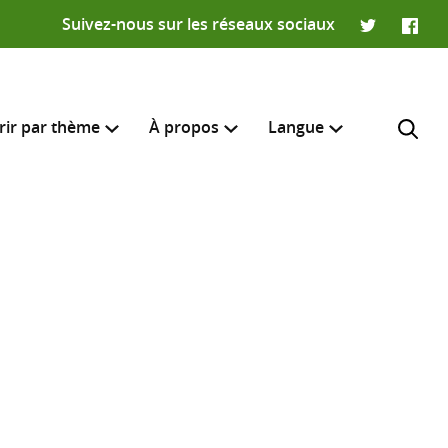
Suivez-nous sur les réseaux sociaux
Twitter
Faceb
rir par thème
À propos
Langue
English
e recherche
R