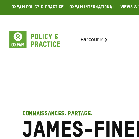
Skip
Oxfam Policy & Practice
Oxfam International
Views & 
to
content
Parcourir
CONNAISSANCES. PARTAGE.
James-Fine