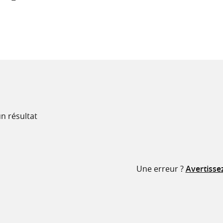
recherche
ressources
n résultat
Une erreur ?
Avertisse