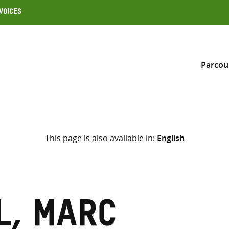
Voices
Parcou
Inclure
This page is also available in:
English
Sélectionner l’emplacement d
RECHERCHE
Saisir
les
termes
l, Marc
de