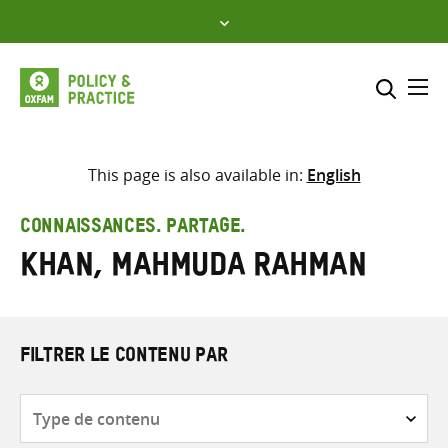
Skip
to
content
Me
Inclure
Sélectionner l’emplacement d
This page is also available in:
English
RECHERCHER
Saisir
CONNAISSANCES. PARTAGE.
les
Khan, Mahmuda Rahman
termes
de
recherche
FILTRER LE CONTENU PAR
Type
de