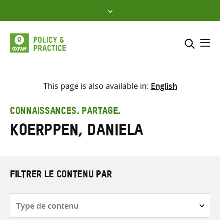
Skip
to
content
Me
Inclure
Sélectionner l’emplacement d
This page is also available in:
English
RECHERCHER
Saisir
CONNAISSANCES. PARTAGE.
les
Koerppen, Daniela
termes
de
recherche
FILTRER LE CONTENU PAR
Type
de