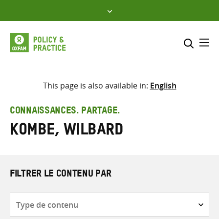
Skip
to
content
Me
Inclure
Sélectionner l’emplacement d
This page is also available in:
English
RECHERCHER
Saisir
CONNAISSANCES. PARTAGE.
les
Kombe, Wilbard
termes
de
recherche
FILTRER LE CONTENU PAR
Type
de