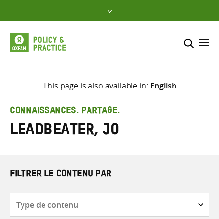
Skip
to
content
Me
Inclure
Sélectionner l’emplacement d
This page is also available in:
English
RECHERCHER
Saisir
CONNAISSANCES. PARTAGE.
les
Leadbeater, Jo
termes
de
recherche
FILTRER LE CONTENU PAR
Type
de