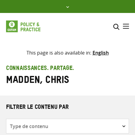
Skip
to
content
Me
Inclure
Sélectionner l’emplacement d
This page is also available in:
English
RECHERCHER
Saisir
CONNAISSANCES. PARTAGE.
les
Madden, Chris
termes
de
recherche
FILTRER LE CONTENU PAR
Type
de