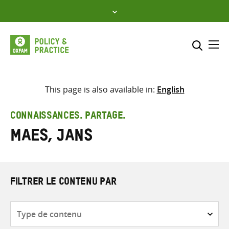
Skip
to
content
Me
Inclure
Sélectionner l’emplacement d
This page is also available in:
English
RECHERCHER
Saisir
CONNAISSANCES. PARTAGE.
les
Maes, Jans
termes
de
recherche
FILTRER LE CONTENU PAR
Type
de