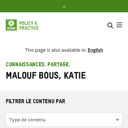
Skip
to
content
Me
Inclure
Sélectionner l’emplacement d
This page is also available in:
English
RECHERCHER
Saisir
CONNAISSANCES. PARTAGE.
les
Malouf Bous, Katie
termes
de
recherche
FILTRER LE CONTENU PAR
Type
de