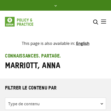
Skip
to
content
Me
Inclure
Sélectionner l’emplacement d
This page is also available in:
English
RECHERCHER
Saisir
CONNAISSANCES. PARTAGE.
les
Marriott, Anna
termes
de
recherche
FILTRER LE CONTENU PAR
Type
de