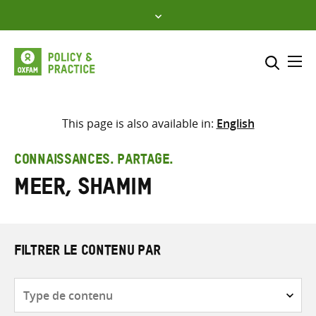
Skip
to
content
Me
Inclure
Sélectionner l’emplacement d
This page is also available in:
English
RECHERCHER
Saisir
CONNAISSANCES. PARTAGE.
les
Meer, Shamim
termes
de
recherche
FILTRER LE CONTENU PAR
Type
de