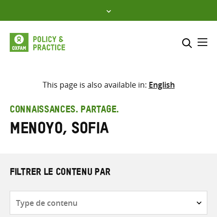
Skip
to
content
Me
Inclure
Sélectionner l’emplacement d
This page is also available in:
English
RECHERCHER
Saisir
CONNAISSANCES. PARTAGE.
les
Menoyo, Sofia
termes
de
recherche
FILTRER LE CONTENU PAR
Type
de