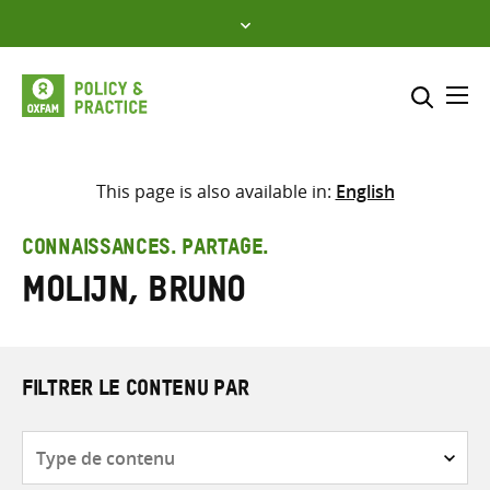
Skip
to
content
Me
Inclure
Sélectionner l’emplacement d
This page is also available in:
English
RECHERCHER
Saisir
CONNAISSANCES. PARTAGE.
les
Molijn, Bruno
termes
de
recherche
FILTRER LE CONTENU PAR
Type
de