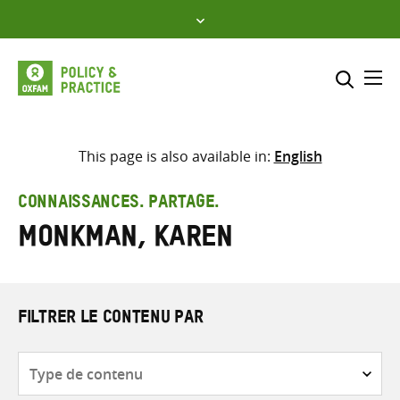
Skip
to
content
Me
Inclure
Sélectionner l’emplacement d
This page is also available in:
English
RECHERCHER
Saisir
CONNAISSANCES. PARTAGE.
les
Monkman, Karen
termes
de
recherche
FILTRER LE CONTENU PAR
Type
de