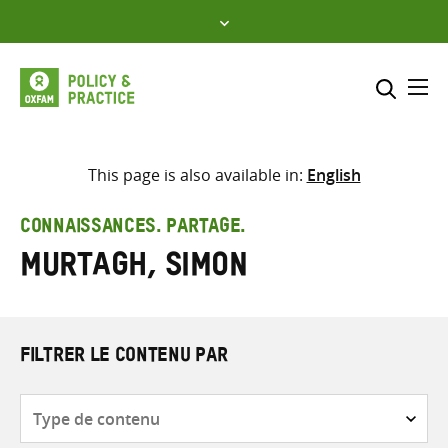
Skip
to
content
Me
Inclure
Sélectionner l’emplacement d
This page is also available in:
English
RECHERCHER
Saisir
CONNAISSANCES. PARTAGE.
les
Murtagh, Simon
termes
de
recherche
FILTRER LE CONTENU PAR
Type
de