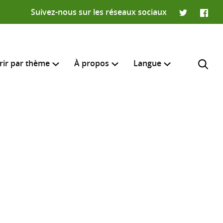
Suivez-nous sur les réseaux sociaux
Twitter
Faceb
rir par thème
À propos
Langue
English
e recherche
R