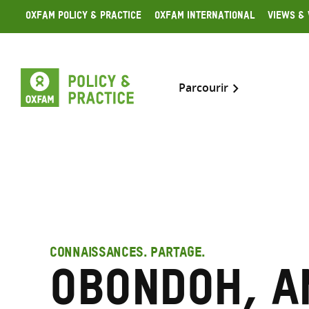
Skip
Oxfam Policy & Practice
Oxfam International
Views & 
to
content
Parcourir
CONNAISSANCES. PARTAGE.
Obondoh, A