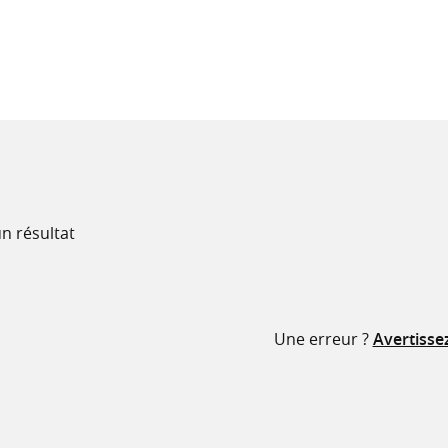
recherche
ressources
n résultat
Une erreur ?
Avertisse