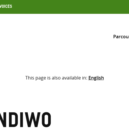
Voices
Parcou
Inclure
This page is also available in:
English
Sélectionner l’emplacement d
RECHERCHE
Saisir
les
termes
ndiwo
de