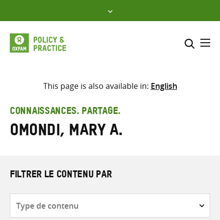
Skip
to
content
Me
Inclure
Sélectionner l’emplacement d
This page is also available in:
English
RECHERCHER
Saisir
CONNAISSANCES. PARTAGE.
les
Omondi, Mary A.
termes
de
recherche
FILTRER LE CONTENU PAR
Type
de