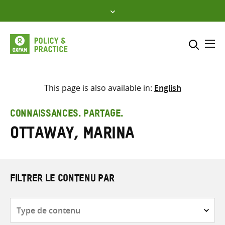
Skip
to
content
Me
Inclure
Sélectionner l’emplacement d
This page is also available in:
English
RECHERCHER
Saisir
CONNAISSANCES. PARTAGE.
les
Ottaway, Marina
termes
de
recherche
FILTRER LE CONTENU PAR
Type
de