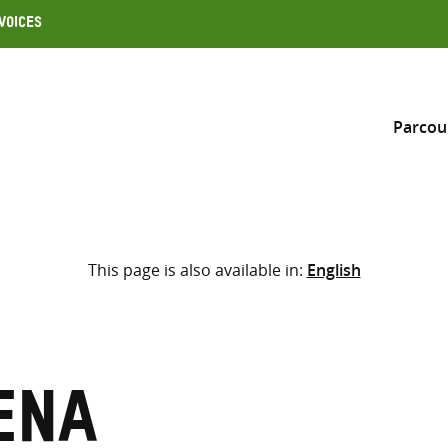
Voices
Parcou
Inclure
This page is also available in:
English
Sélectionner l’emplacement d
RECHERCHE
Saisir
les
termes
ena
de