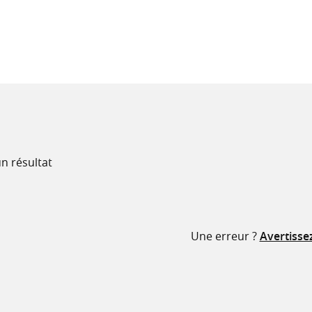
recherche
ressources
n résultat
Une erreur ?
Avertisse