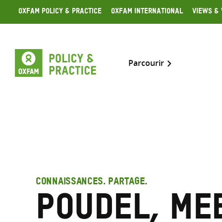
Skip
Oxfam Policy & Practice
Oxfam International
Views & 
to
content
Parcourir
CONNAISSANCES. PARTAGE.
Poudel, Me