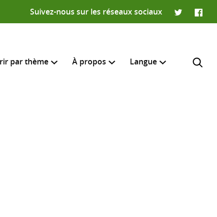
Suivez-nous sur les réseaux sociaux
Twitter
Faceb
rir par thème
À propos
Langue
English
e recherche
R