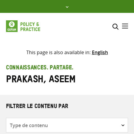
Skip
to
content
Me
Inclure
Sélectionner l’emplacement d
This page is also available in:
English
RECHERCHER
Saisir
CONNAISSANCES. PARTAGE.
les
Prakash, Aseem
termes
de
recherche
FILTRER LE CONTENU PAR
Type
de