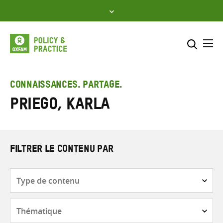
Skip
to
content
Me
Inclure
Sélectionner l’emplacement d
CONNAISSANCES. PARTAGE.
Priego, Karla
RECHERCHER
Saisir
les
termes
de
FILTRER LE CONTENU PAR
recherche
Type
de
contenu
Thématique