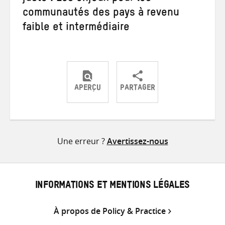
communautés des pays à revenu
faible et intermédiaire
APERÇU
PARTAGER
Partager
Partager
Partager
sur
sur
par
Twitter
Facebook
e-
Une erreur ?
Avertissez-nous
mail
INFORMATIONS ET MENTIONS LÉGALES
À propos de Policy & Practice