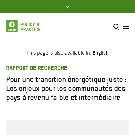
Skip
to
content
Me
Inclure
Sélectionner l’emplacement d
This page is also available in:
English
RECHERCHER
Saisir
RAPPORT DE RECHERCHE
les
Pour une transition énergétique juste :
termes
Les enjeux pour les communautés des
de
recherche
pays à revenu faible et intermédiaire