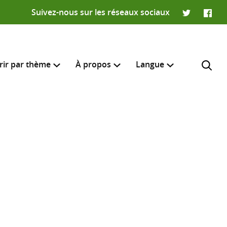
Suivez-nous sur les réseaux sociaux
Twitter
Faceb
rir par thème
À propos
Langue
English
e recherche
R