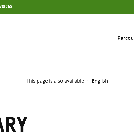
Voices
Parcou
Inclure
This page is also available in:
English
Sélectionner l’emplacement d
RECHERCHE
Saisir
les
termes
ary
de