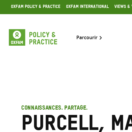
Skip
Oxfam Policy & Practice
Oxfam International
Views & 
to
content
Parcourir
CONNAISSANCES. PARTAGE.
Purcell, M