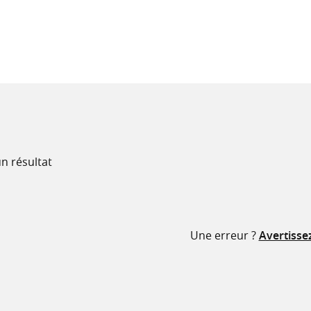
recherche
ressources
n résultat
Une erreur ?
Avertisse