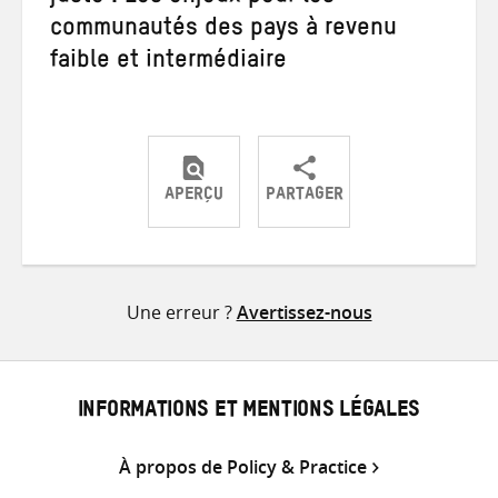
communautés des pays à revenu
faible et intermédiaire
APERÇU
PARTAGER
Partager
Partager
Partager
sur
sur
par
Twitter
Facebook
e-
Une erreur ?
Avertissez-nous
mail
INFORMATIONS ET MENTIONS LÉGALES
À propos de Policy & Practice