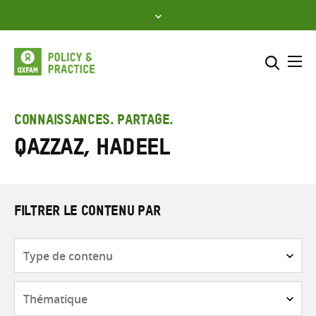
Skip
to
content
Me
Inclure
Sélectionner l’emplacement d
CONNAISSANCES. PARTAGE.
Qazzaz, Hadeel
RECHERCHER
Saisir
les
termes
de
FILTRER LE CONTENU PAR
recherche
Type
de
contenu
Thématique