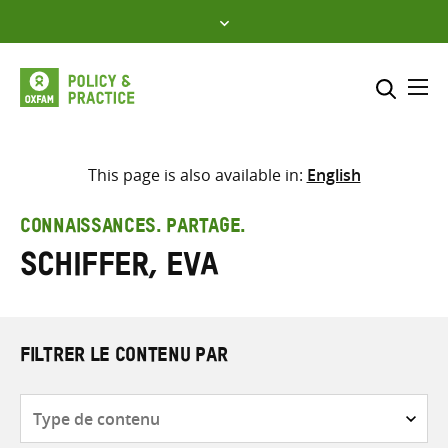
Skip
to
content
Me
Inclure
Sélectionner l’emplacement d
This page is also available in:
English
RECHERCHER
Saisir
CONNAISSANCES. PARTAGE.
les
Schiffer, Eva
termes
de
recherche
FILTRER LE CONTENU PAR
Type
de