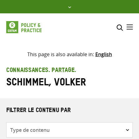
Skip
to
content
Me
Inclure
Sélectionner l’emplacement d
This page is also available in:
English
RECHERCHER
Saisir
CONNAISSANCES. PARTAGE.
les
Schimmel, Volker
termes
de
recherche
FILTRER LE CONTENU PAR
Type
de