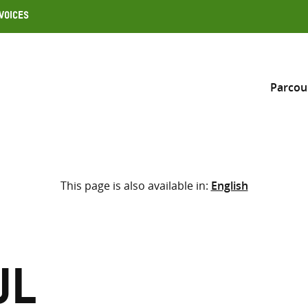
Voices
Parcou
Inclure
This page is also available in:
English
Sélectionner l’emplacement d
RECHERCHE
Saisir
les
termes
ul
de