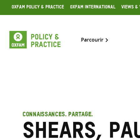
Skip
Oxfam Policy & Practice
Oxfam International
Views & 
to
content
Parcourir
CONNAISSANCES. PARTAGE.
Shears, Pa