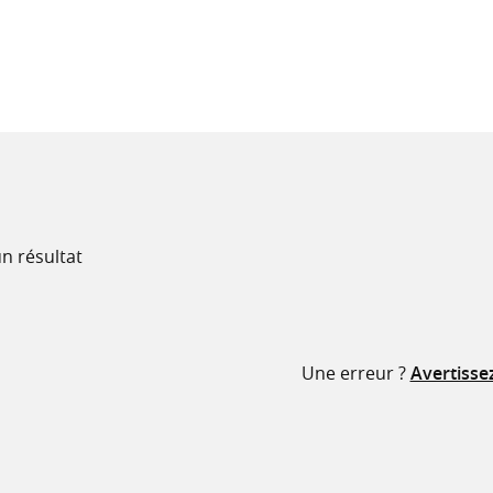
recherche
ressources
n résultat
Une erreur ?
Avertisse