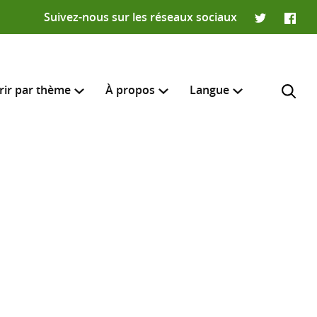
Suivez-nous sur les réseaux sociaux
Twitter
Faceb
rir par thème
À propos
Langue
English
e recherche
R