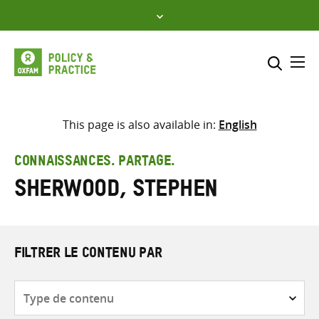
Skip
to
content
Me
Inclure
Sélectionner l’emplacement d
This page is also available in:
English
RECHERCHER
Saisir
CONNAISSANCES. PARTAGE.
les
Sherwood, Stephen
termes
de
recherche
FILTRER LE CONTENU PAR
Type
de