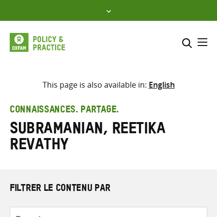
Skip
to
content
Me
Inclure
Sélectionner l’emplacement d
This page is also available in:
English
RECHERCHER
Saisir
CONNAISSANCES. PARTAGE.
les
Subramanian, Reetika
termes
de
Revathy
recherche
FILTRER LE CONTENU PAR
Type