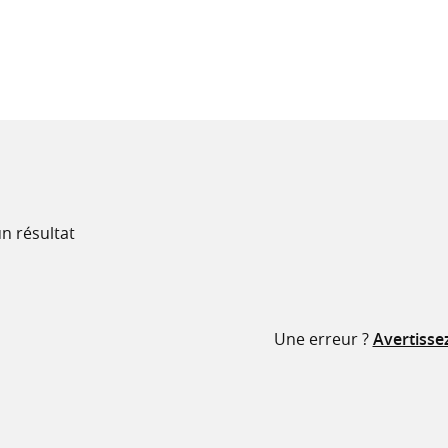
recherche
ressources
n résultat
Une erreur ?
Avertisse