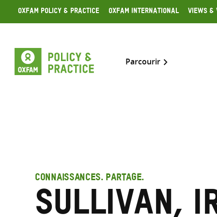
Skip
Oxfam Policy & Practice
Oxfam International
Views & 
to
content
Parcourir
CONNAISSANCES. PARTAGE.
Sullivan, I