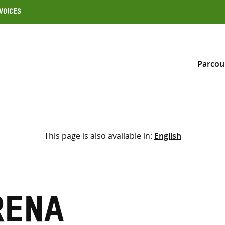
Voices
Parcou
Inclure
This page is also available in:
English
Sélectionner l’emplacement d
RECHERCHE
Saisir
les
termes
rena
de