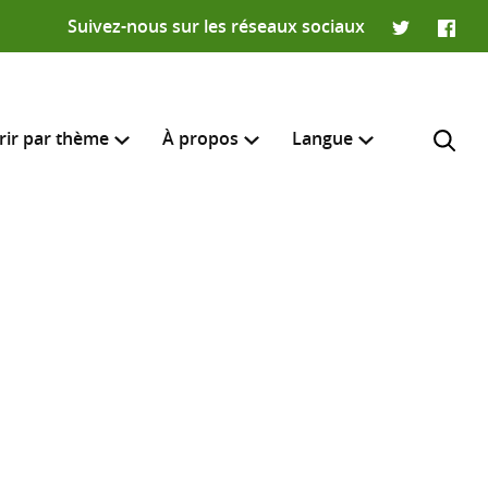
Suivez-nous sur les réseaux sociaux
Twitter
Faceb
rir par thème
À propos
Langue
English
e recherche
R