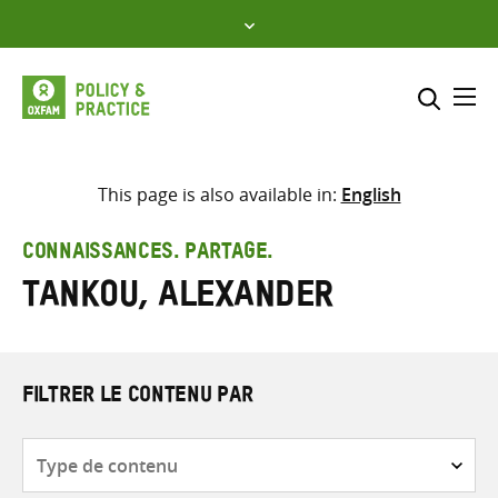
Skip
to
content
Me
Inclure
Sélectionner l’emplacement d
This page is also available in:
English
RECHERCHER
Saisir
CONNAISSANCES. PARTAGE.
les
Tankou, Alexander
termes
de
recherche
FILTRER LE CONTENU PAR
Type
de