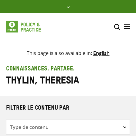
Skip
to
content
Me
Inclure
Sélectionner l’emplacement d
This page is also available in:
English
RECHERCHER
Saisir
CONNAISSANCES. PARTAGE.
les
Thylin, Theresia
termes
de
recherche
FILTRER LE CONTENU PAR
Type
de