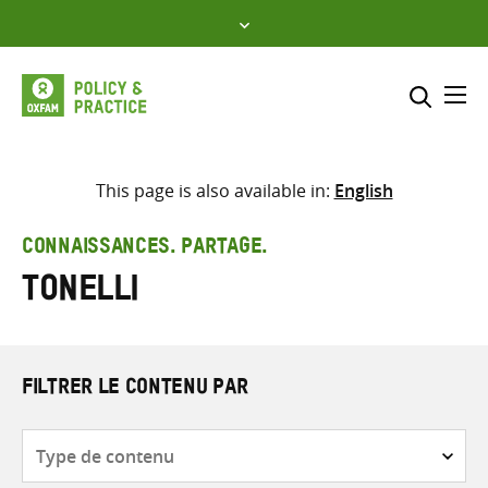
Skip
to
content
Me
Inclure
Sélectionner l’emplacement d
This page is also available in:
English
RECHERCHER
Saisir
CONNAISSANCES. PARTAGE.
les
Tonelli
termes
de
recherche
FILTRER LE CONTENU PAR
Type
de