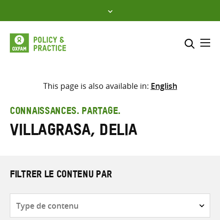
Skip
to
content
Me
Inclure
Sélectionner l’emplacement d
This page is also available in:
English
RECHERCHER
Saisir
CONNAISSANCES. PARTAGE.
les
Villagrasa, Delia
termes
de
recherche
FILTRER LE CONTENU PAR
Type
de