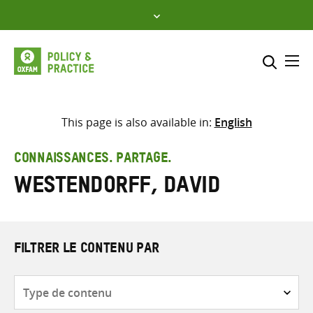
Skip
to
content
Me
Inclure
Sélectionner l’emplacement d
This page is also available in:
English
RECHERCHER
Saisir
CONNAISSANCES. PARTAGE.
les
Westendorff, David
termes
de
recherche
FILTRER LE CONTENU PAR
Type
de