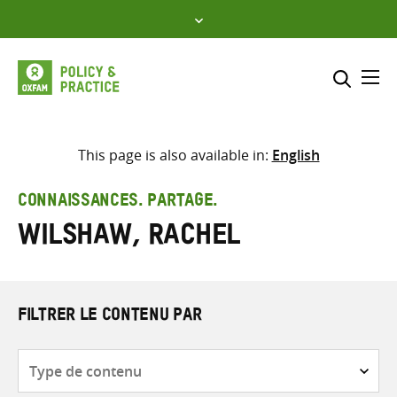
Skip
to
content
Me
Inclure
Sélectionner l’emplacement d
This page is also available in:
English
RECHERCHER
Saisir
CONNAISSANCES. PARTAGE.
les
Wilshaw, Rachel
termes
de
recherche
FILTRER LE CONTENU PAR
Type
de