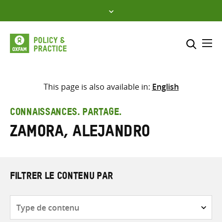
Skip
to
content
Me
Inclure
Sélectionner l’emplacement d
This page is also available in:
English
RECHERCHER
Saisir
CONNAISSANCES. PARTAGE.
les
Zamora, Alejandro
termes
de
recherche
FILTRER LE CONTENU PAR
Type
de