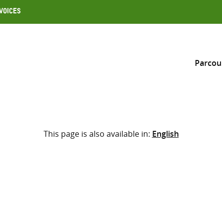
Voices
Parcou
Inclure
This page is also available in:
English
Sélectionner l’emplacement d
RECHERCHE
Saisir
les
termes
de