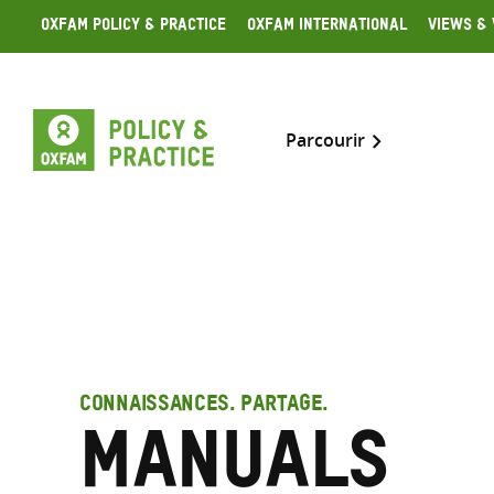
Skip
Oxfam Policy & Practice
Oxfam International
Views & 
to
content
Parcourir
CONNAISSANCES. PARTAGE.
Manuals