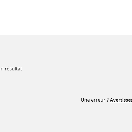
recherche
ressources
n résultat
Une erreur ?
Avertisse