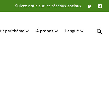
Suivez-nous sur les réseaux sociaux
Twitter
Faceb
rir par thème
À propos
Langue
English
e recherche
R