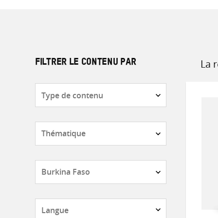
La 
FILTRER LE CONTENU PAR
Sort
by
Type
de
contenu
Thématique
Pays
Langue