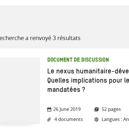
recherche
recherche a renvoyé 3 résultats
ressources
DOCUMENT DE DISCUSSION
Le nexus humanitaire-dév
Quelles implications pour l
mandatées ?
26 June 2019
52 pages
4 documents
Langues : Ang