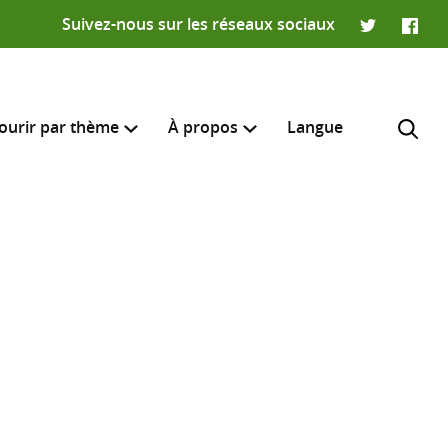
Suivez-nous sur les réseaux sociaux
Twitter
Faceb
ourir par thème
À propos
Langue
e recherche
R