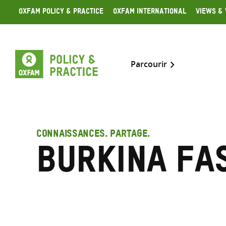
Skip
Oxfam Policy & Practice
Oxfam International
Views & 
to
content
Parcourir
CONNAISSANCES. PARTAGE.
Burkina Fa