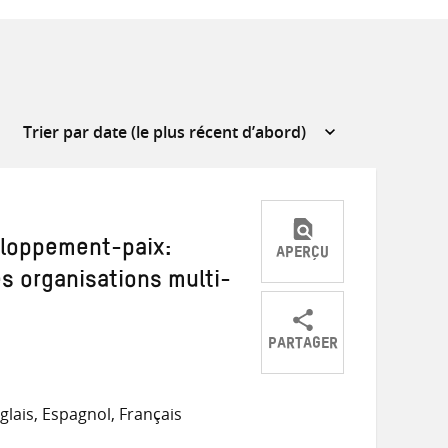
eloppement-paix:
APERÇU
es organisations multi-
PARTAGER
Partager
Partager
Partager
sur
sur
par
lais, Espagnol, Français
Twitter
Facebook
e-