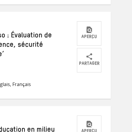
mail
so : Évaluation de
APERÇU
ience, sécurité
e’
PARTAGER
Partager
Partager
Partager
sur
sur
par
lais, Français
Twitter
Facebook
e-
mail
ducation en milieu
APERÇU