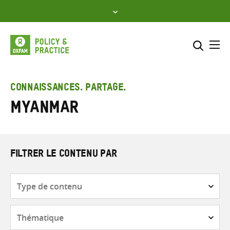
Skip
to
content
Me
Inclure
Sélectionner l’emplacement d
CONNAISSANCES. PARTAGE.
Myanmar
RECHERCHER
Saisir
les
termes
de
FILTRER LE CONTENU PAR
recherche
Type
de
contenu
Thématique