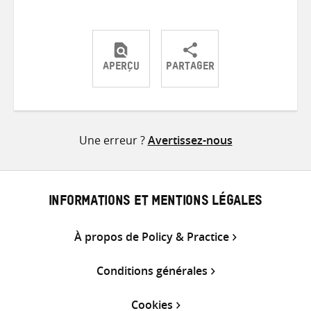
APERÇU
PARTAGER
Partager
Partager
Partager
sur
sur
par
Twitter
Facebook
e-
Une erreur ?
Avertissez-nous
mail
INFORMATIONS ET MENTIONS LÉGALES
À propos de Policy & Practice
Conditions générales
Cookies