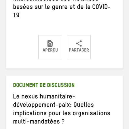
basées sur le genre et de la COVID-
19
APERÇU
PARTAGER
Partager
Partager
Partager
sur
sur
par
Twitter
Facebook
e-
mail
DOCUMENT DE DISCUSSION
Le nexus humanitaire-
développement-paix: Quelles
implications pour les organisations
multi-mandatées ?