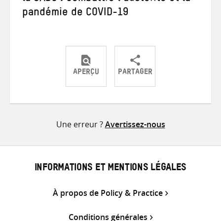
pandémie de COVID-19
APERÇU
PARTAGER
Partager
Partager
Partager
sur
sur
par
Twitter
Facebook
e-
Une erreur ?
Avertissez-nous
mail
INFORMATIONS ET MENTIONS LÉGALES
À propos de Policy & Practice
Conditions générales