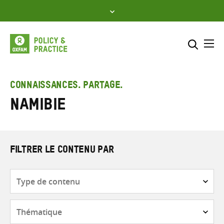
Skip
to
content
Me
Inclure
Sélectionner l’emplacement d
CONNAISSANCES. PARTAGE.
Namibie
RECHERCHER
Saisir
les
termes
de
FILTRER LE CONTENU PAR
recherche
Type
de
contenu
Thématique