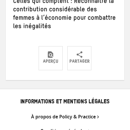
Celles qui comptent : Reconnaître la
contribution considérable des
femmes à l’économie pour combattre
les inégalités
APERÇU
PARTAGER
Partager
Partager
Partager
sur
sur
par
Twitter
Facebook
e-
mail
INFORMATIONS ET MENTIONS LÉGALES
À propos de Policy & Practice