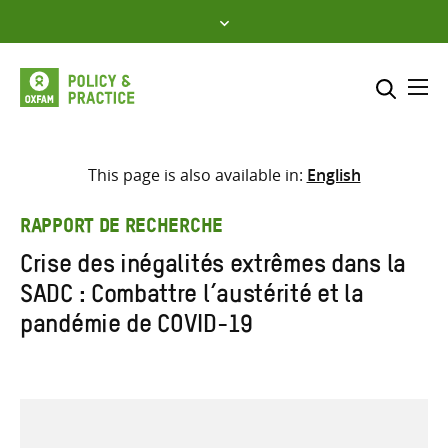
Skip
to
content
Me
Inclure
Sélectionner l’emplacement d
This page is also available in:
English
RECHERCHER
Saisir
RAPPORT DE RECHERCHE
les
Crise des inégalités extrêmes dans la
termes
SADC : Combattre l’austérité et la
de
recherche
pandémie de COVID-19