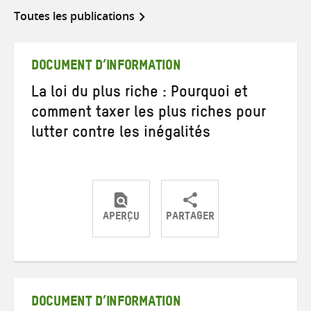
Toutes les publications
DOCUMENT D’INFORMATION
La loi du plus riche : Pourquoi et
comment taxer les plus riches pour
lutter contre les inégalités
APERÇU
PARTAGER
Partager
Partager
Partager
sur
sur
par
Twitter
Facebook
e-
mail
DOCUMENT D’INFORMATION