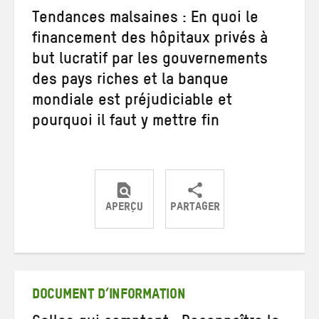
Tendances malsaines : En quoi le
financement des hôpitaux privés à
but lucratif par les gouvernements
des pays riches et la banque
mondiale est préjudiciable et
pourquoi il faut y mettre fin
APERÇU
PARTAGER
Partager
Partager
Partager
sur
sur
par
Twitter
Facebook
e-
mail
DOCUMENT D’INFORMATION