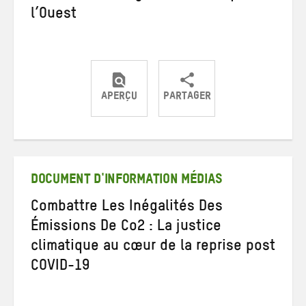
l’Ouest
APERÇU
PARTAGER
Partager
Partager
Partager
sur
sur
par
Twitter
Facebook
e-
mail
DOCUMENT D'INFORMATION MÉDIAS
Combattre Les Inégalités Des
Émissions De Co2 : La justice
climatique au cœur de la reprise post
COVID-19