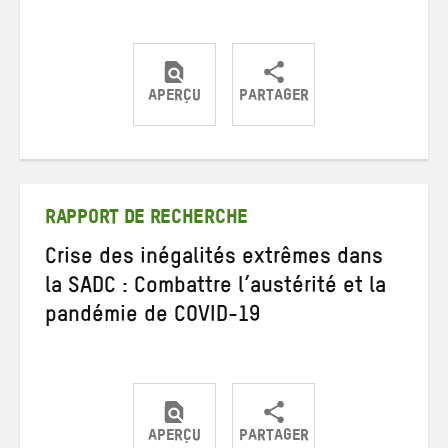
APERÇU
PARTAGER
Partager
Partager
Partager
sur
sur
par
Twitter
Facebook
e-
mail
RAPPORT DE RECHERCHE
Crise des inégalités extrêmes dans
la SADC : Combattre l’austérité et la
pandémie de COVID-19
APERÇU
PARTAGER