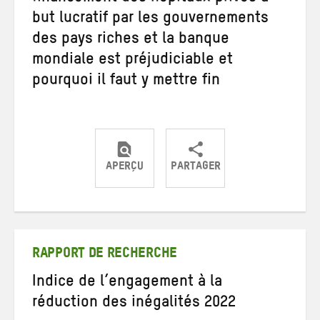
but lucratif par les gouvernements
des pays riches et la banque
mondiale est préjudiciable et
pourquoi il faut y mettre fin
APERÇU
PARTAGER
Partager
Partager
Partager
sur
sur
par
Twitter
Facebook
e-
mail
RAPPORT DE RECHERCHE
Indice de l’engagement à la
réduction des inégalités 2022