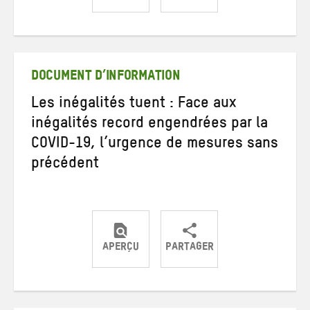
Partager
Partager
Partager
sur
sur
par
Twitter
Facebook
e-
mail
DOCUMENT D’INFORMATION
Les inégalités tuent : Face aux
inégalités record engendrées par la
COVID-19, l’urgence de mesures sans
précédent
APERÇU
PARTAGER
Partager
Partager
Partager
sur
sur
par
Twitter
Facebook
e-