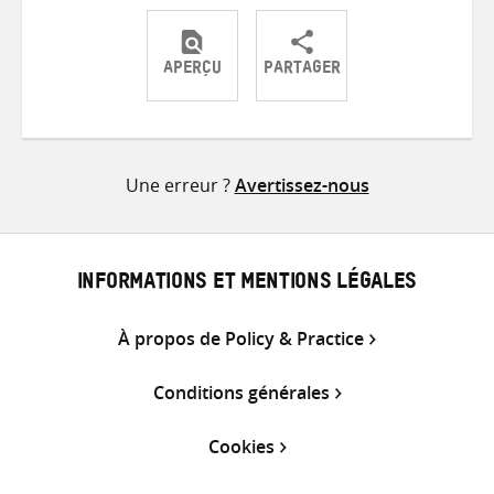
APERÇU
PARTAGER
Partager
Partager
Partager
sur
sur
par
Twitter
Facebook
e-
Une erreur ?
Avertissez-nous
mail
INFORMATIONS ET MENTIONS LÉGALES
À propos de Policy & Practice
Conditions générales
Cookies