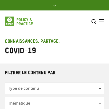
Skip
to
content
Me
Inclure
Sélectionner l’emplacement d
CONNAISSANCES. PARTAGE.
COVID-19
RECHERCHER
Saisir
les
termes
de
FILTRER LE CONTENU PAR
recherche
Type
de
contenu
Thématique