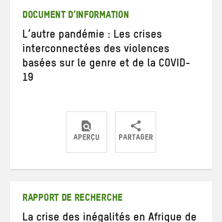
mail
DOCUMENT D’INFORMATION
L’autre pandémie : Les crises
interconnectées des violences
basées sur le genre et de la COVID-
19
APERÇU
PARTAGER
Partager
Partager
Partager
sur
sur
par
Twitter
Facebook
e-
mail
RAPPORT DE RECHERCHE
La crise des inégalités en Afrique de