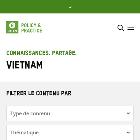
Skip
to
content
Me
Inclure
Sélectionner l’emplacement d
CONNAISSANCES. PARTAGE.
Vietnam
RECHERCHER
Saisir
les
termes
de
FILTRER LE CONTENU PAR
recherche
Type
de
contenu
Thématique