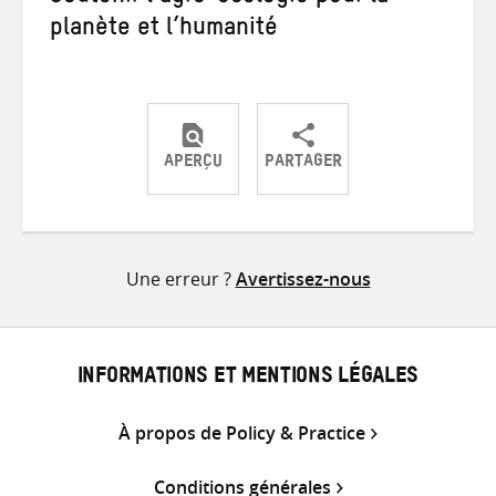
planète et l’humanité
APERÇU
PARTAGER
Partager
Partager
Partager
sur
sur
par
Twitter
Facebook
e-
Une erreur ?
Avertissez-nous
mail
INFORMATIONS ET MENTIONS LÉGALES
À propos de Policy & Practice
Conditions générales