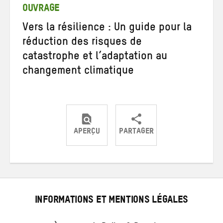
mail
OUVRAGE
Vers la résilience : Un guide pour la
réduction des risques de
catastrophe et l’adaptation au
changement climatique
APERÇU
PARTAGER
Partager
Partager
Partager
sur
sur
par
Twitter
Facebook
e-
mail
INFORMATIONS ET MENTIONS LÉGALES