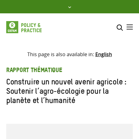
Skip
to
content
Me
Inclure
Sélectionner l’emplacement d
This page is also available in:
English
RECHERCHER
Saisir
RAPPORT THÉMATIQUE
les
Construire un nouvel avenir agricole :
termes
Soutenir l’agro-écologie pour la
de
recherche
planète et l’humanité