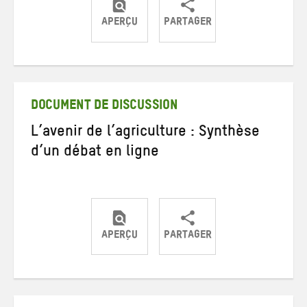
APERÇU
PARTAGER
Partager
Partager
Partager
sur
sur
par
Twitter
Facebook
e-
mail
DOCUMENT DE DISCUSSION
L’avenir de l’agriculture : Synthèse
d’un débat en ligne
APERÇU
PARTAGER
Partager
Partager
Partager
sur
sur
par
Twitter
Facebook
e-