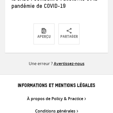
pandémie de COVID-19
APERÇU
PARTAGER
Partager
Partager
Partager
sur
sur
par
Twitter
Facebook
e-
Une erreur ?
Avertissez-nous
mail
INFORMATIONS ET MENTIONS LÉGALES
À propos de Policy & Practice
Conditions générales