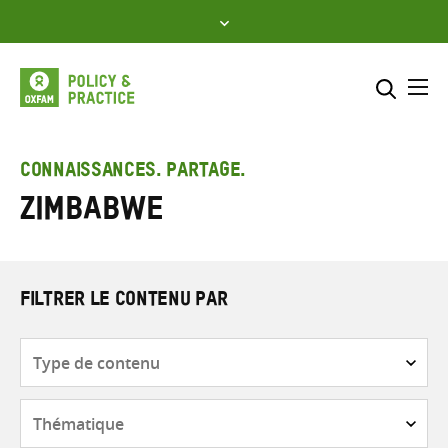
Skip
to
content
Me
Inclure
Sélectionner l’emplacement d
CONNAISSANCES. PARTAGE.
Zimbabwe
RECHERCHER
Saisir
les
termes
de
FILTRER LE CONTENU PAR
recherche
Type
de
contenu
Thématique