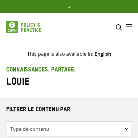
Skip
to
content
Me
Inclure
Sélectionner l’emplacement d
This page is also available in:
English
RECHERCHER
Saisir
CONNAISSANCES. PARTAGE.
les
Louie
termes
de
recherche
FILTRER LE CONTENU PAR
Type
de